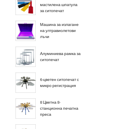
мастилена шпатула
за ситопечат
Машина за излагане
на ултравиолетови
лъчи
Алуминиева рамка за
ситопечат
6-цветен ситопечат с
микро регистрация
8 Цветна 8-
станционна печатна
преса