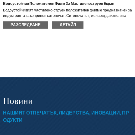
Водоустойчив Положителен Филм За Мастиленоструен Екран
Водоустойчивият мастилено-струен положителен филм е предназначен за
индустрията за копринен ситопечат. Ситопечатът, желаещ да използва
мастиленоструен принтер за изобразяване на цветови раздели, е със
РАЗСЛЕДВАНЕ
ДЕТАЙЛ
специално микропоресто горно покритие, осигуряващо най-ясното
състояние на филма. Тези филми са постоянни, издръжливи, използват
по-малко мастило, постигат максимална плътност на черното и отново и
отново използват положителния филм.
Новини
НАШИЯТ ОТПЕЧАТЪК, ЛИДЕРСТВА, ИНОВАЦИИ, ПР
ОДУКТИ