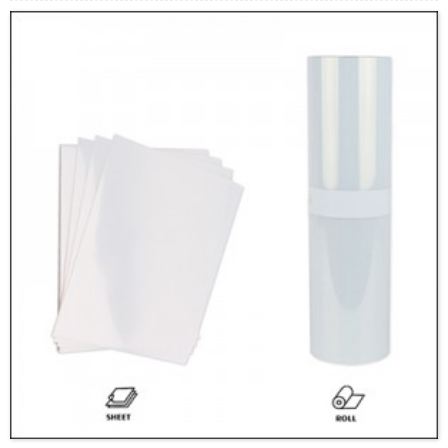
стандарт, за да се противопоставят на огъване и изкривяване, когато
мрежата е опъната до оптимално напрежение за печат за използваната
мрежа.