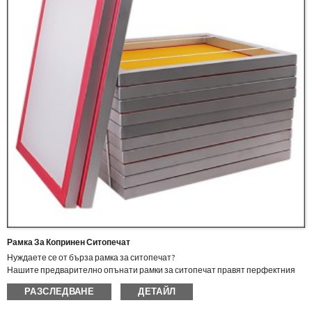
Рамка За Копринен Ситопечат
Нуждаете се от бърза рамка за ситопечат?
Нашите предварително опънати рамки за ситопечат правят перфектния
избор за бързо изпълнение, без да се жертва качеството.
РАЗСЛЕДВАНЕ
ДЕТАЙЛ
Предварително опънатите рамки Gold-Up са уникални: Нашите
свръхпроектирани алуминиеви рамки са по-здрави от индустриалния