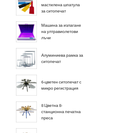
мастилена шпатула
за ситопечат
Машина за излагане
на ултравиолетови
лъчи
Алуминиева рамка за
ситопечат
6-цветен ситопечат с
микро регистрация
8 Цветна 8-
станционна печатна
преса