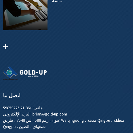
شة ...
اتصل بنا
هاتف:
+86 21 59859225
brian@gold-up.com
البريد الإلكتروني:
عنوان:
رقم 588 ، لين 7548 ، طريق Waiqingsong ، مدينة Qingpu ، منطقة
Qingpu ، شنغهاي ، الصين