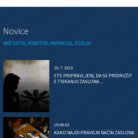
Novice
NAŠ ODTIS, VODSTVO, INOVACIJE, IZDELKI
20. 7. 2010
STE PRIPRAVLJENI, DA SE PRIDRUŽIT
E TISKANJU ZASLONA ...
19-06-03
KAKO NAJDI PRAVILNI NAČIN ZASLONA