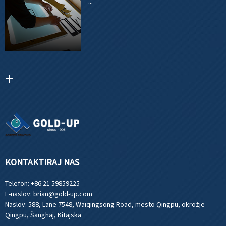
...
KONTAKTIRAJ NAS
Telefon:
+86 21 59859225
E-naslov:
brian@gold-up.com
Naslov:
588, Lane 7548, Waiqingsong Road, mesto Qingpu, okrožje
Qingpu, Šanghaj, Kitajska