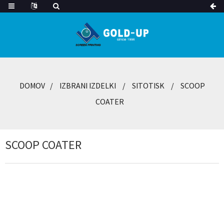
DOMOV
IZBRANI IZDELKI
SITOTISK
SCOOP
COATER
SCOOP COATER