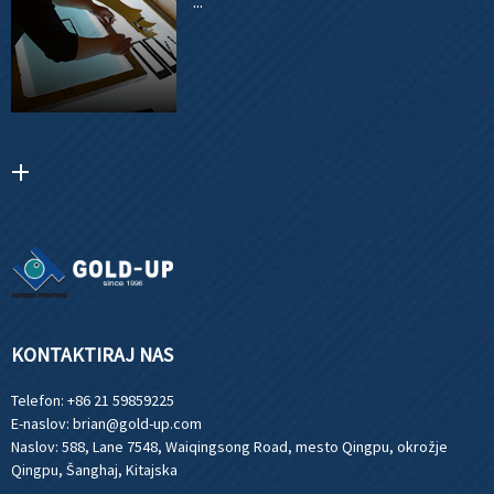
...
KONTAKTIRAJ NAS
Telefon:
+86 21 59859225
E-naslov:
brian@gold-up.com
Naslov:
588, Lane 7548, Waiqingsong Road, mesto Qingpu, okrožje
Qingpu, Šanghaj, Kitajska