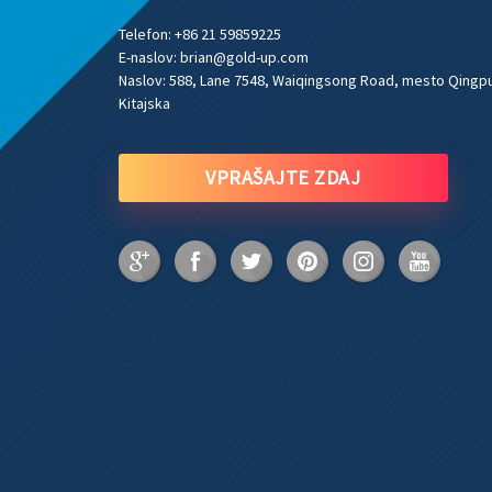
Telefon:
+86 21 59859225
E-naslov:
brian@gold-up.com
Naslov:
588, Lane 7548, Waiqingsong Road, mesto Qingpu
Kitajska
VPRAŠAJTE ZDAJ