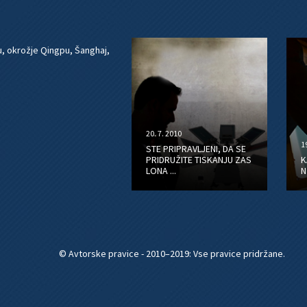
, okrožje Qingpu, Šanghaj,
20. 7. 2010
1
STE PRIPRAVLJENI, DA SE
PRIDRUŽITE TISKANJU ZAS
K
LONA ...
N
© Avtorske pravice - 2010–2019: Vse pravice pridržane.