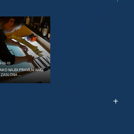
9-06-03
AKO NAJDI PRAVILNI NAČI
 ZASLONA ...