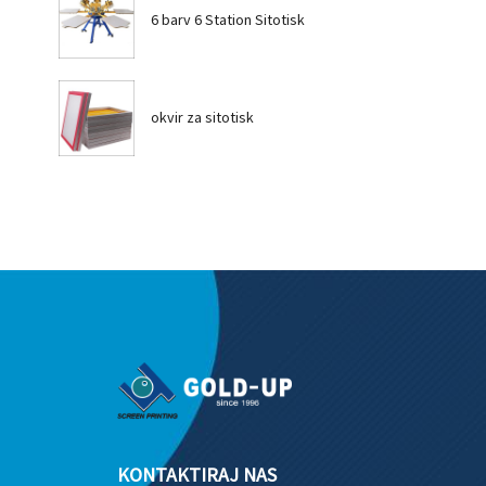
6 barv 6 Station Sitotisk
okvir za sitotisk
KONTAKTIRAJ NAS