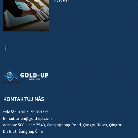
ZOVKU ...
KONTAKTUJ NÁS
telefón:
+86 21 59859225
E-mail:
brian@gold-up.com
adresa:
588, Lane 7548, Waiqingsong Road, Qingpu Town, Qingpu
District, Šanghaj, Čína