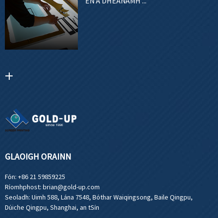
EN A DHÉANAMH ...
GLAOIGH ORAINN
Fón:
+86 21 59859225
Ríomhphost:
brian@gold-up.com
Seoladh:
Uimh 588, Lána 7548, Bóthar Waiqingsong, Baile Qingpu,
Dúiche Qingpu, Shanghai, an tSín