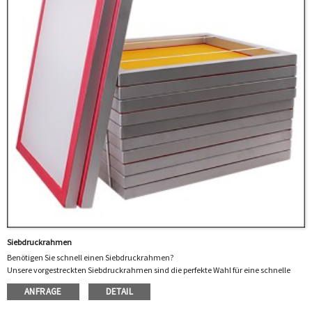
Siebdruckrahmen
Benötigen Sie schnell einen Siebdruckrahmen?
Unsere vorgestreckten Siebdruckrahmen sind die perfekte Wahl für eine schnelle
Abwicklung ohne Qualitätseinbußen.
ANFRAGE
DETAIL
Gold-Up Pre-Stretched-Rahmen sind einzigartig: Unsere überarbeiteten
Aluminiumrahmen sind stärker als der Industriestandard und widerstehen dem