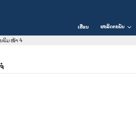
ຜະລິດຕະພັນ
ເຮືອນ
ນພິມ ໜ້າ ຈໍ
ຈໍ