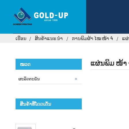
ເຮືອນ
ສິນຄ້າແນະ ນຳ
ການພິມຜ້າ ໄໝ ໜ້າ ຈໍ
ແຜ່
ແຜ່ນພິມ ໜ້າ 
ໝວດ
ຜະລິດຕະພັນ
ສິນຄ້າທີ່ໂດດເດັ່ນ