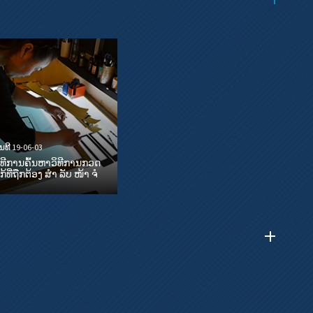
ັນທີ 19-06-03
ິທີການຄົ້ນຫາວິທີການກວດ
ກ້ທີ່ຖືກຕ້ອງ ສຳ ລັບ ໜ້າ ຈໍ