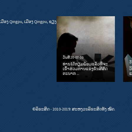
ເມືອງ Qingpu, ເມືອງ Qingpu, ຊຽງ
ວັນທີ 20-07-10
ວ
ທ່ານໄດ້ກຽມພ້ອມແລ້ວທີ່ຈະ
ເຂົ້າຮ່ວມການແຂ່ງຂັນສີສັດ
ວ
ຕະນາກ ...
ແ
©ລິຂະສິດ - 2010-2019: ສະຫງວນລິຂະສິດທັງ ໝົດ.