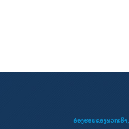
ຮ່ອງຮອຍຂອງພວກເຮົາ, ຄ