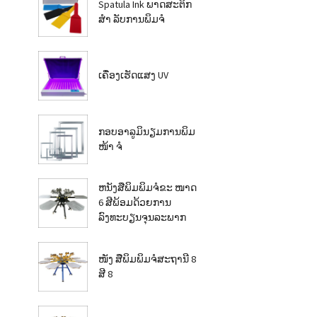
Spatula Ink ພາດສະຕິກ
ສຳ ລັບການພິມຈໍ
ເຄື່ອງເຮັດແສງ UV
ກອບອາລູມິນຽມການພິມ
ໜ້າ ຈໍ
ຫນັງສືພິມພິມຈໍຂະ ໜາດ
6 ສີພ້ອມດ້ວຍການ
ລົງທະບຽນຈຸນລະພາກ
ໜັງ ສືພິມພິມຈໍສະຖານີ 8
ສີ 8