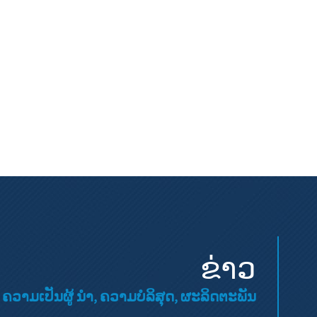
ຂ່າວ
ວາມເປັນຜູ້ ນຳ, ຄວາມບໍລິສຸດ, ຜະລິດຕະພັນ