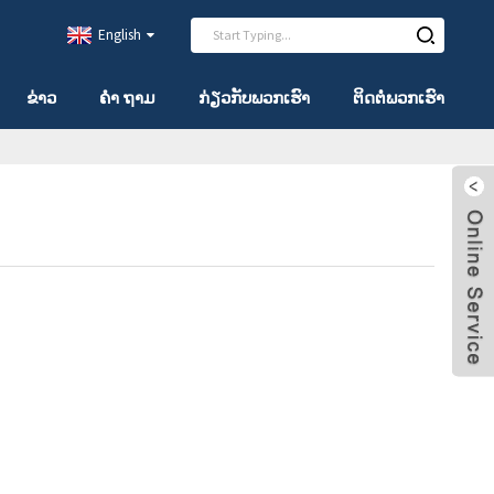
English
ຂ່າວ
ຄຳ ຖາມ
ກ່ຽວ​ກັບ​ພວກ​ເຮົາ
ຕິດ​ຕໍ່​ພວກ​ເຮົາ