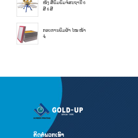
ໜັງ ສືພິມພິມຈໍສະຖານີ 6
ສີ 6 ສີ
ກອບການພິມຜ້າ ໄໝ ໜ້າ
ຈໍ
ຕິດ​ຕໍ່​ພວກ​ເຮົາ