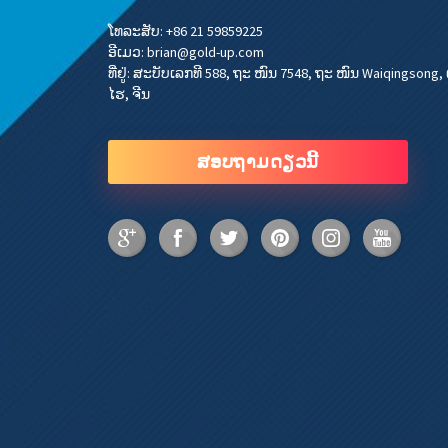
ໂທລະສັບ:
+86 21 59859225
ອີເມວ:
brian@gold-up.com
ທີ່ຢູ່:
ສະບັບເລກທີ 588, ຖະ ໜົນ 7548, ຖະ ໜົນ Waiqingsong, 
ໄຮ, ຈີນ
ສອບຖາມດຽວນີ້